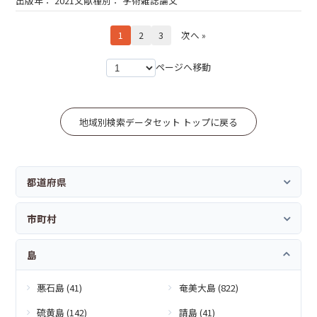
2021
学術雑誌論文
1
2
3
次へ »
ページへ移動
地域別検索データセット トップに戻る
都道府県
市町村
島
悪石島 (41)
奄美大島 (822)
硫黄島 (142)
請島 (41)