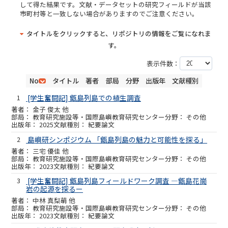
して得た結果です。文献・データセットの研究フィールドが当該
市町村等と一致しない場合がありますのでご注意ください。
タイトルをクリックすると、リポジトリの情報をご覧になれま
す。
表示件数：
No
タイトル
著者
部局
分野
出版年
文献種別
1
[学生奮闘記] 甑島列島での植生調査
金子 俊太 他
教育研究施設等・国際島嶼教育研究センター
その他
2025
紀要論文
2
島嶼研シンポジウム 「甑島列島の魅力と可能性を探る」
三宅 優佳 他
教育研究施設等・国際島嶼教育研究センター
その他
2023
紀要論文
3
[学生奮闘記] 甑島列島フィールドワーク調査 ―甑島花崗
岩の起源を探るー
中林 真梨萌 他
教育研究施設等・国際島嶼教育研究センター
その他
2023
紀要論文