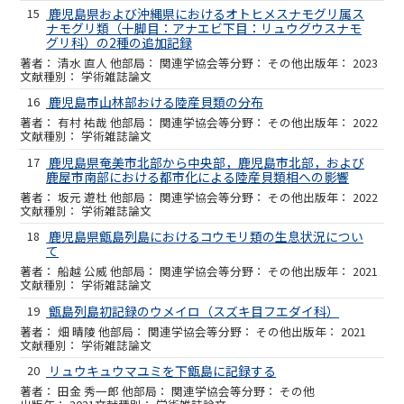
15
鹿児島県および沖縄県におけるオトヒメスナモグリ属ス
ナモグリ類（十脚目：アナエビ下目：リュウグウスナモ
グリ科）の2種の追加記録
清水 直人 他
関連学協会等
その他
2023
学術雑誌論文
16
鹿児島市山林部おける陸産貝類の分布
有村 祐哉 他
関連学協会等
その他
2022
学術雑誌論文
17
鹿児島県奄美市北部から中央部，鹿児島市北部，および
鹿屋市南部における都市化による陸産貝類相への影響
坂元 遊杜 他
関連学協会等
その他
2022
学術雑誌論文
18
鹿児島県甑島列島におけるコウモリ類の生息状況につい
て
船越 公威 他
関連学協会等
その他
2021
学術雑誌論文
19
甑島列島初記録のウメイロ（スズキ目フエダイ科）
畑 晴陵 他
関連学協会等
その他
2021
学術雑誌論文
20
リュウキュウマユミを下甑島に記録する
田金 秀一郎 他
関連学協会等
その他