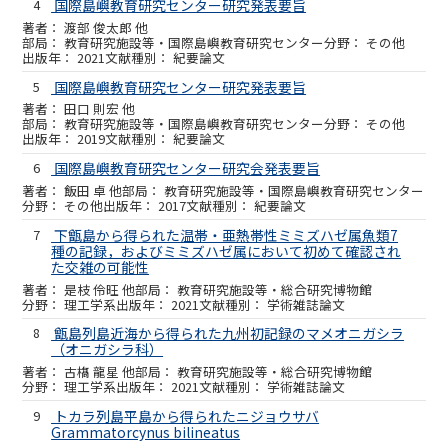
4
国際島嶼教育研究センター研究発表要旨
渡部 俊太郎 他
教育研究施設等・国際島嶼教育研究センター
その他
2021
紀要論文
5
国際島嶼教育研究センター研究発表要旨
田口 則宏 他
教育研究施設等・国際島嶼教育研究センター
その他
2019
紀要論文
6
国際島嶼教育研究センター研究会発表要旨
飯田 卓 他
教育研究施設等・国際島嶼教育研究センター
その他
2017
紀要論文
7
下甑島から得られた温帯・亜熱帯性ミミズハゼ属魚類7
種の記録，およびミミズハゼ属において初めて確認され
た交雑の可能性
是枝 伶旺 他
教育研究施設等・総合研究博物館
理工学系
2021
学術雑誌論文
8
甑島列島近海から得られた九州初記録のマメオニガシラ
（オニガシラ科）
古𣘺 龍星 他
教育研究施設等・総合研究博物館
理工学系
2021
学術雑誌論文
9
トカラ列島平島から得られたニジョウサバ
Grammatorcynus bilineatus