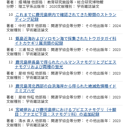
畑 晴陵 他
教育研究施設等・総合研究博物館
理工学系
2020
学術雑誌論文
10
これまでに鹿児島県内で確認されてきた鯨類のストラン
ディング記録
中村 潤平 他
関連学協会等
その他
2024
学術雑誌論文
11
甑島近海およびソロモン海で採集されたトウガタガイ科
イトカケギリ属貝類の記録
三浦 知之 他
関連学協会等
その他
2023
学術雑誌論文
12
鹿児島県長島で得られたハルマンスナモグリとブビエス
ナモグリおよび両種の蛍光
是枝 伶旺 他
関連学協会等
その他
2023
学術雑誌論文
13
鹿児島湾北西部の白浜海岸から得られた絶滅危惧種イド
ミミズハゼ
是枝 伶旺 他
関連学協会等
その他
2023
学術雑誌論文
14
宮崎県および鹿児島県におけるブビエスナモグリ（十脚
目：アナエビ下目：スナモグリ科）の追加記録
清水 直人 他
関連学協会等
その他
2023
学術雑誌論文