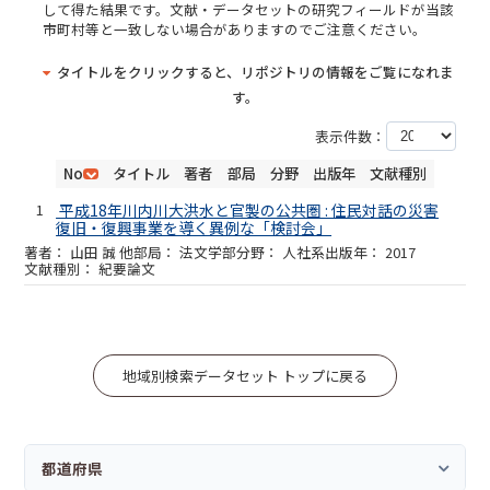
して得た結果です。文献・データセットの研究フィールドが当該
市町村等と一致しない場合がありますのでご注意ください。
タイトルをクリックすると、リポジトリの情報をご覧になれま
す。
表示件数：
No
タイトル
著者
部局
分野
出版年
文献種別
1
平成18年川内川大洪水と官製の公共圏 : 住民対話の災害
復旧・復興事業を導く異例な「検討会」
山田 誠 他
法文学部
人社系
2017
紀要論文
地域別検索データセット トップに戻る
都道府県