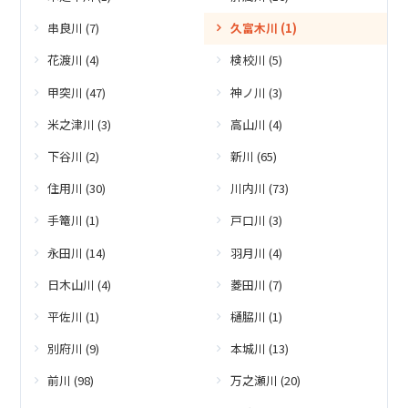
串良川 (7)
久富木川 (1)
花渡川 (4)
検校川 (5)
甲突川 (47)
神ノ川 (3)
米之津川 (3)
高山川 (4)
下谷川 (2)
新川 (65)
住用川 (30)
川内川 (73)
手篭川 (1)
戸口川 (3)
永田川 (14)
羽月川 (4)
日木山川 (4)
菱田川 (7)
平佐川 (1)
樋脇川 (1)
別府川 (9)
本城川 (13)
前川 (98)
万之瀬川 (20)