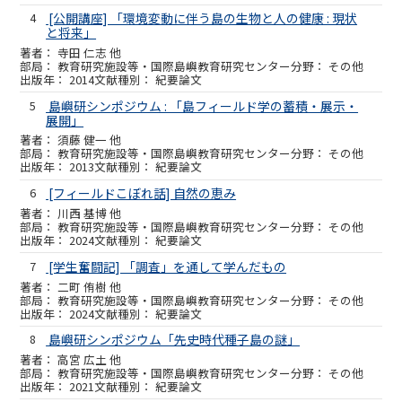
4
[公開講座] 「環境変動に伴う島の生物と人の健康 : 現状
と将来」
寺田 仁志 他
教育研究施設等・国際島嶼教育研究センター
その他
2014
紀要論文
5
島嶼研シンポジウム : 「島フィールド学の蓄積・展示・
展開」
須藤 健一 他
教育研究施設等・国際島嶼教育研究センター
その他
2013
紀要論文
6
[フィールドこぼれ話] 自然の恵み
川西 基博 他
教育研究施設等・国際島嶼教育研究センター
その他
2024
紀要論文
7
[学生奮闘記] 「調査」を通して学んだもの
二町 侑樹 他
教育研究施設等・国際島嶼教育研究センター
その他
2024
紀要論文
8
島嶼研シンポジウム「先史時代種子島の謎」
高宮 広土 他
教育研究施設等・国際島嶼教育研究センター
その他
2021
紀要論文