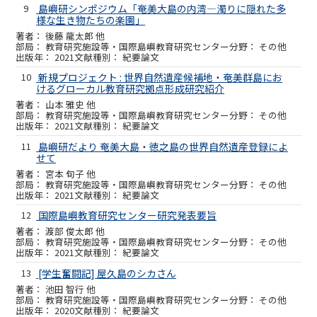
9
島嶼研シンポジウム「奄美大島の内湾―濁りに隠れた多
様な生き物たちの楽園」
後藤 龍太郎 他
教育研究施設等・国際島嶼教育研究センター
その他
2021
紀要論文
10
新規プロジェクト : 世界自然遺産候補地・奄美群島にお
けるグローカル教育研究拠点形成研究紹介
山本 雅史 他
教育研究施設等・国際島嶼教育研究センター
その他
2021
紀要論文
11
島嶼研だより 奄美大島・徳之島の世界自然遺産登録によ
せて
宮本 旬子 他
教育研究施設等・国際島嶼教育研究センター
その他
2021
紀要論文
12
国際島嶼教育研究センター研究発表要旨
渡部 俊太郎 他
教育研究施設等・国際島嶼教育研究センター
その他
2021
紀要論文
13
[学生奮闘記] 屋久島のシカさん
池田 智行 他
教育研究施設等・国際島嶼教育研究センター
その他
2020
紀要論文