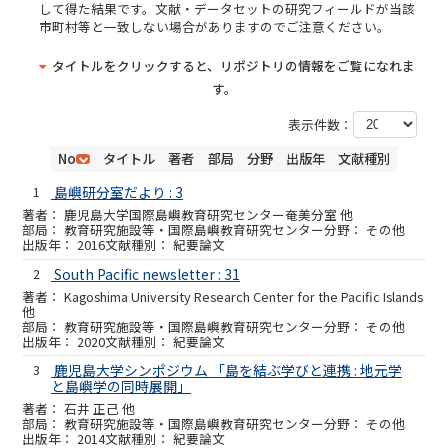
して得た結果です。文献・データセットの研究フィールドが当該
市町村等と一致しない場合がありますのでご注意ください。
タイトルをクリックすると、リポジトリの情報をご覧になれま
す。
表示件数：
No
タイトル
著者
部局
分野
出版年
文献種別
1
島嶼研分室だより : 3
鹿児島大学国際島嶼教育研究センター奄美分室 他
教育研究施設等・国際島嶼教育研究センター
その他
2016
紀要論文
2
South Pacific newsletter : 31
Kagoshima University Research Center for the Pacific Islands
他
教育研究施設等・国際島嶼教育研究センター
その他
2020
紀要論文
3
鹿児島大学シンポジウム 「島を結ぶ学びと連携 : 地元学
と島嶼学の同時展開」
石井 正己 他
教育研究施設等・国際島嶼教育研究センター
その他
2014
紀要論文