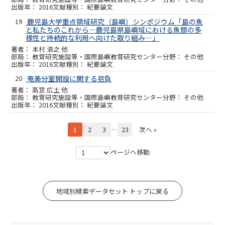
2016
紀要論文
19
鹿児島大学重点領域研究（島嶼）シンポジウム「島の魚
と私たちのこれから―鹿児島県島嶼域における魚類の多
様性と持続的な利用へ向けた取り組み―」
本村 浩之 他
教育研究施設等・国際島嶼教育研究センター
その他
2016
紀要論文
20
奄美分室開設に関する抱負
高宮 広土 他
教育研究施設等・国際島嶼教育研究センター
その他
2016
紀要論文
1
2
3
…
23
次へ »
ページへ移動
地域別検索データセット トップに戻る