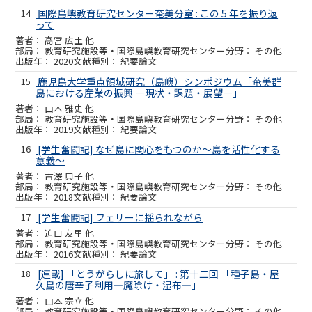
14
国際島嶼教育研究センター奄美分室 : この 5 年を振り返
って
高宮 広土 他
教育研究施設等・国際島嶼教育研究センター
その他
2020
紀要論文
15
鹿児島大学重点領域研究（島嶼）シンポジウム「奄美群
島における産業の振興 ―現状・課題・展望―」
山本 雅史 他
教育研究施設等・国際島嶼教育研究センター
その他
2019
紀要論文
16
[学生奮闘記] なぜ島に関心をもつのか～島を活性化する
意義～
古澤 典子 他
教育研究施設等・国際島嶼教育研究センター
その他
2018
紀要論文
17
[学生奮闘記] フェリーに揺られながら
迫口 友里 他
教育研究施設等・国際島嶼教育研究センター
その他
2016
紀要論文
18
[連載] 「とうがらしに旅して」 : 第十二回 「種子島・屋
久島の唐辛子利用―魔除け・湿布―」
山本 宗立 他
教育研究施設等・国際島嶼教育研究センター
その他