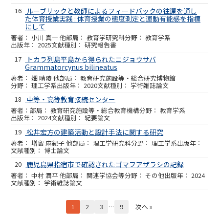
16
ルーブリックと教師によるフィードバックの往還を通し
た体育授業実践 : 体育授業の態度測定と運動有能感を指標
にして
小川 真一 他
教育学研究科
教育学系
2025
研究報告書
17
トカラ列島平島から得られたニジョウサバ
Grammatorcynus bilineatus
畑 晴陵 他
教育研究施設等・総合研究博物館
理工学系
2020
学術雑誌論文
18
中等・高等教育接続センター
教育研究施設等・総合教育機構
教育学系
2024
紀要論文
19
松井宏方の建築活動と設計手法に関する研究
増留 麻紀子 他
理工学研究科
理工学系
博士論文
20
鹿児島県指宿市で確認されたゴマフアザラシの記録
中村 潤平 他
関連学協会等
その他
2024
学術雑誌論文
1
2
3
…
9
次へ »