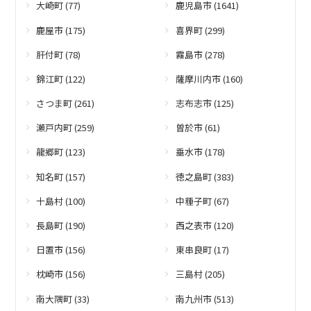
大崎町 (77)
鹿児島市 (1641)
鹿屋市 (175)
喜界町 (299)
肝付町 (78)
霧島市 (278)
錦江町 (122)
薩摩川内市 (160)
さつま町 (261)
志布志市 (125)
瀬戸内町 (259)
曽於市 (61)
龍郷町 (123)
垂水市 (178)
知名町 (157)
徳之島町 (383)
十島村 (100)
中種子町 (67)
長島町 (190)
西之表市 (120)
日置市 (156)
東串良町 (17)
枕崎市 (156)
三島村 (205)
南大隅町 (33)
南九州市 (513)