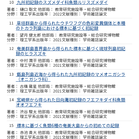
10
九州初記録のスズメダイ科魚類ルリスズメダイ
樋口 聡文 他
教育研究施設等・総合研究博物館
理工学系
2022
学術雑誌論文
11
草垣群島から得られたウチワフグの色彩変異個体と本種
のトカラ列島における標本に基づく初記録
望月 健太郎 他
教育研究施設等・総合研究博物館
理工学系
2021
学術雑誌論文
12
奄美群島喜界島から得られた標本に基づく琉球列島初記
録のヒラスズキ
中村 潤平 他
教育研究施設等・総合研究博物館
理工学系
2021
学術雑誌論文
13
甑島列島近海から得られた九州初記録のマメオニガシラ
（オニガシラ科）
古𣘺 龍星 他
教育研究施設等・総合研究博物館
理工学系
2021
学術雑誌論文
14
宮崎県から得られた日向灘初記録のフエフキダイ科魚類
オオフエフキ
渋谷 駿太 他
教育研究施設等・総合研究博物館
理工学系
2021
学術雑誌論文
15
標本に基づく魚類6種の奄美大島からの初めての記録
赤池 貴大 他
教育研究施設等・総合研究博物館
理工学系
2021
学術雑誌論文