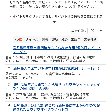
して得た結果です。文献・データセットの研究フィールドが当該
市町村等と一致しない場合がありますのでご注意ください。
タイトルをクリックすると、リポジトリの情報をご覧になれま
す。
表示件数：
No
タイトル
著者
部局
分野
出版年
文献種別
1
鹿児島県薩摩半島西岸から得られた九州2個体目のイモト
フエダイ
久保田 雄斗 他
教育研究施設等・総合研究博物館
理工学系
2025
学術雑誌論文
2
鹿児島大学医学部保健学科業績目録(2024年1月～12月)
医学部
医歯学獣医系
2025
その他
3
鹿児島県南さつま市沖から得られたワモンイトヒキヒイ
ラギの国内2例目の記録
鈴木 啓 他
教育研究施設等・総合研究博物館
理工学系
2025
学術雑誌論文
4
石垣島および北限記録となる鹿児島県本土から初めて記
録されたヨウジウオ科タツノハトコ