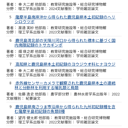
幸 大二郎 他
教育研究施設等・総合研究博物館
理工学系
2024
学術雑誌論文
5
薩摩半島南岸沖から得られた鹿児島県本土初記録のヘリ
シロウツボ
渡邉 実紗 他
教育研究施設等・総合研究博物館
理工学系
2023
学術雑誌論文
6
鹿児島湾北部の天降川河口から得られた標本に基づく国
内南限記録のトサカギンポ
畑 瑛之郎 他
教育研究施設等・総合研究博物館
理工学系
2023
学術雑誌論文
7
高知県と鹿児島県本土初記録のヨウジウオ科ヒナヨウジ
幸 大二郎 他
教育研究施設等・総合研究博物館
理工学系
2023
学術雑誌論文
8
赤外線センサーカメラで観察された鹿児島県本土の連続
林と分断林を利用する哺乳類と鳥類
佐藤 逸史 他
農学部
農林水産学系
2022
紀要論文
9
鹿児島県南さつま市沿岸から得られた九州初記録種を含
む薩摩半島初記録の魚類8種
望月 健太郎 他
教育研究施設等・総合研究博物館
理工学系
2022
学術雑誌論文