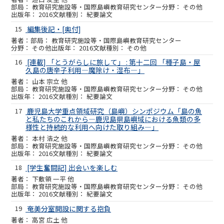
教育研究施設等・国際島嶼教育研究センター
その他
2016
紀要論文
15
編集後記・[奥付]
教育研究施設等・国際島嶼教育研究センター
その他
2016
その他
16
[連載] 「とうがらしに旅して」 : 第十二回 「種子島・屋
久島の唐辛子利用―魔除け・湿布―」
山本 宗立 他
教育研究施設等・国際島嶼教育研究センター
その他
2016
紀要論文
17
鹿児島大学重点領域研究（島嶼）シンポジウム「島の魚
と私たちのこれから―鹿児島県島嶼域における魚類の多
様性と持続的な利用へ向けた取り組み―」
本村 浩之 他
教育研究施設等・国際島嶼教育研究センター
その他
2016
紀要論文
18
[学生奮闘記] 出会いを楽しむ
下敷領 一平 他
教育研究施設等・国際島嶼教育研究センター
その他
2016
紀要論文
19
奄美分室開設に関する抱負
高宮 広土 他