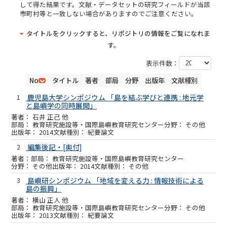
して得た結果です。文献・データセットの研究フィールドが当該
市町村等と一致しない場合がありますのでご注意ください。
タイトルをクリックすると、リポジトリの情報をご覧になれま
す。
表示件数：
No
タイトル
著者
部局
分野
出版年
文献種別
1
鹿児島大学シンポジウム 「島を結ぶ学びと連携 : 地元学
と島嶼学の同時展開」
石井 正己 他
教育研究施設等・国際島嶼教育研究センター
その他
2014
紀要論文
2
編集後記・[奥付]
教育研究施設等・国際島嶼教育研究センター
その他
2014
その他
3
島嶼研シンポジウム 「地域を変える力 : 情報技術による
島の振興」
横山 正人 他
教育研究施設等・国際島嶼教育研究センター
その他
2013
紀要論文