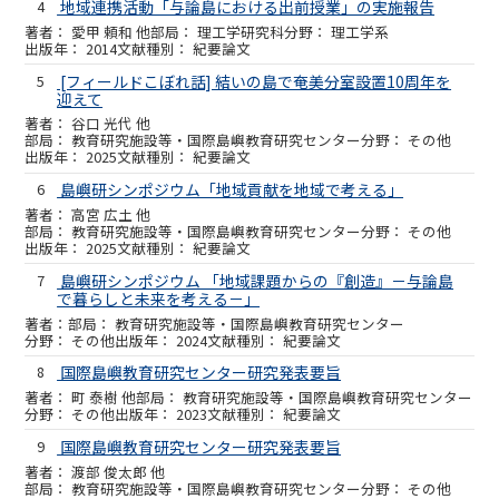
4
地域連携活動「与論島における出前授業」の実施報告
愛甲 頼和 他
理工学研究科
理工学系
2014
紀要論文
5
[フィールドこぼれ話] 結いの島で奄美分室設置10周年を
迎えて
谷口 光代 他
教育研究施設等・国際島嶼教育研究センター
その他
2025
紀要論文
6
島嶼研シンポジウム「地域貢献を地域で考える」
高宮 広土 他
教育研究施設等・国際島嶼教育研究センター
その他
2025
紀要論文
7
島嶼研シンポジウム 「地域課題からの『創造』－与論島
で暮らしと未来を考える－」
教育研究施設等・国際島嶼教育研究センター
その他
2024
紀要論文
8
国際島嶼教育研究センター研究発表要旨
町 泰樹 他
教育研究施設等・国際島嶼教育研究センター
その他
2023
紀要論文
9
国際島嶼教育研究センター研究発表要旨
渡部 俊太郎 他
教育研究施設等・国際島嶼教育研究センター
その他