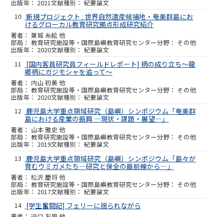
2021
紀要論文
10
新規プロジェクト : 世界自然遺産候補地・奄美群島にお
けるグローカル教育研究拠点形成研究紹介
兼城 糸絵 他
教育研究施設等・国際島嶼教育研究センター
その他
2020
紀要論文
11
[国内客員研究員フィールドレポート] 柄の成り立ち～龍
郷柄にガジモシャを追って～
内山 初美 他
教育研究施設等・国際島嶼教育研究センター
その他
2020
紀要論文
12
鹿児島大学重点領域研究（島嶼）シンポジウム「奄美群
島における産業の振興 ―現状・課題・展望―」
山本 雅史 他
教育研究施設等・国際島嶼教育研究センター
その他
2019
紀要論文
13
鹿児島大学重点領域研究（島嶼）シンポジウム「島々が
育むウミガメたち―研究と保全の最前線から―」
松沢 慶将 他
教育研究施設等・国際島嶼教育研究センター
その他
2017
紀要論文
14
[学生奮闘記] フェリーに揺られながら
迫口 友里 他