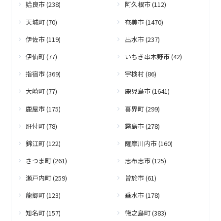
姶良市 (238)
阿久根市 (112)
天城町 (70)
奄美市 (1470)
伊佐市 (119)
出水市 (237)
伊仙町 (77)
いちき串木野市 (42)
指宿市 (369)
宇検村 (86)
大崎町 (77)
鹿児島市 (1641)
鹿屋市 (175)
喜界町 (299)
肝付町 (78)
霧島市 (278)
錦江町 (122)
薩摩川内市 (160)
さつま町 (261)
志布志市 (125)
瀬戸内町 (259)
曽於市 (61)
龍郷町 (123)
垂水市 (178)
知名町 (157)
徳之島町 (383)