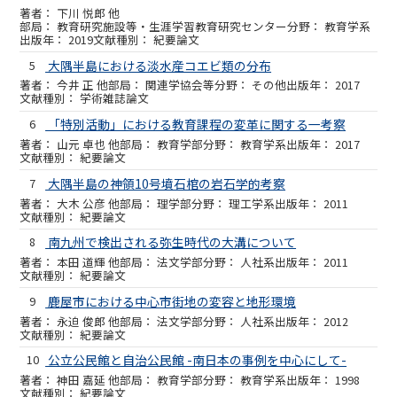
下川 悦郎 他
教育研究施設等・生涯学習教育研究センター
教育学系
2019
紀要論文
5
大隅半島における淡水産コエビ類の分布
今井 正 他
関連学協会等
その他
2017
学術雑誌論文
6
「特別活動」における教育課程の変革に関する一考察
山元 卓也 他
教育学部
教育学系
2017
紀要論文
7
大隅半島の神領10号墳石棺の岩石学的考察
大木 公彦 他
理学部
理工学系
2011
紀要論文
8
南九州で検出される弥生時代の大溝について
本田 道輝 他
法文学部
人社系
2011
紀要論文
9
鹿屋市における中心市街地の変容と地形環境
永迫 俊郎 他
法文学部
人社系
2012
紀要論文
10
公立公民館と自治公民館 -南日本の事例を中心にして-
神田 嘉延 他
教育学部
教育学系
1998
紀要論文