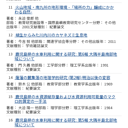
11
火山地域・南九州の地形環境 -「場所の力」醸成にかか
わる自然-
永迫 俊郎 他
教育研究施設等・国際島嶼教育研究センター
その他
2001
紀要論文
12
植生からみた川内川のカヤネズミ生息地
今吉 努 他
関連学協会等
その他
2011
学術雑誌論文
13
鹿児島県の水車利用に関する研究 : 第6報 大隅半島南部地
域について
門 久義 他
工学部
理工学系
1991
紀要論文
14
薩藩の麓集落の地理学的研究 (第2報) 明治以後の変容
鈴木 公 他
教育学部
教育学系
1969
紀要論文
15
鹿児島県の水資源賦存量および水資源利用可能量のマク
ロ的算定の一手法
大迫 陽一 他
理学部
理工学系
1984
紀要論文
16
鹿児島県の水車利用に関する研究 : 第5報 大隅半島北部地
域について