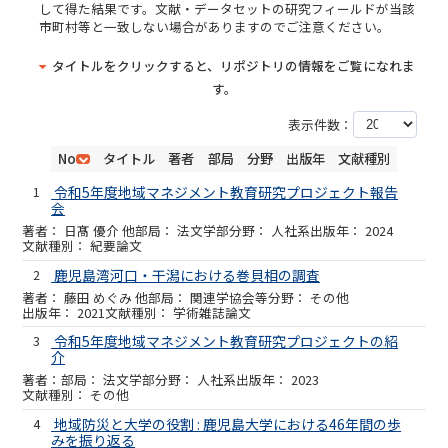
して得た結果です。文献・データセットの研究フィールドが当該
市町村等と一致しない場合がありますのでご注意ください。
タイトルをクリックすると、リポジトリの情報をご覧になれま
す。
表示件数：
No
タイトル
著者
部局
分野
出版年
文献種別
1
令和5年度地域マネジメント教育研究プロジェクト報告
会
日髙 優介 他
法文学部
人社系
2024
紀要論文
2
鹿児島湾河口・干潟における巻貝相の調査
藤田 めぐみ 他
関連学協会等
その他
2021
学術雑誌論文
3
令和5年度地域マネジメント教育研究プロジェクトの紹
介
法文学部
人社系
2023
その他
4
地域防災と大学の役割 : 鹿児島大学における46年間の歩
みを振り返る