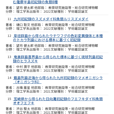
む薩摩半島初記録の魚類8種
望月 健太郎 他
教育研究施設等・総合研究博物館
理工学系
2022
学術雑誌論文
11
九州初記録のスズメダイ科魚類ルリスズメダイ
樋口 聡文 他
教育研究施設等・総合研究博物館
理工学系
2022
学術雑誌論文
12
草垣群島から得られたウチワフグの色彩変異個体と本種
のトカラ列島における標本に基づく初記録
望月 健太郎 他
教育研究施設等・総合研究博物館
理工学系
2021
学術雑誌論文
13
奄美群島喜界島から得られた標本に基づく琉球列島初記
録のヒラスズキ
中村 潤平 他
教育研究施設等・総合研究博物館
理工学系
2021
学術雑誌論文
14
甑島列島近海から得られた九州初記録のマメオニガシラ
（オニガシラ科）
古𣘺 龍星 他
教育研究施設等・総合研究博物館
理工学系
2021
学術雑誌論文
15
宮崎県から得られた日向灘初記録のフエフキダイ科魚類
オオフエフキ
渋谷 駿太 他
教育研究施設等・総合研究博物館
理工学系
2021
学術雑誌論文