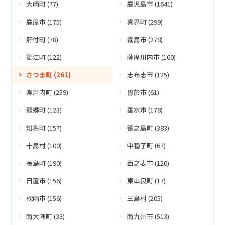
大崎町 (77)
鹿児島市 (1641)
鹿屋市 (175)
喜界町 (299)
肝付町 (78)
霧島市 (278)
錦江町 (122)
薩摩川内市 (160)
さつま町 (261)
志布志市 (125)
瀬戸内町 (259)
曽於市 (61)
龍郷町 (123)
垂水市 (178)
知名町 (157)
徳之島町 (383)
十島村 (100)
中種子町 (67)
長島町 (190)
西之表市 (120)
日置市 (156)
東串良町 (17)
枕崎市 (156)
三島村 (205)
南大隅町 (33)
南九州市 (513)