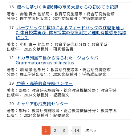
16
標本に基づく魚類6種の奄美大島からの初めての記録
赤池 貴大 他
教育研究施設等・総合研究博物館
理工学系
2021
学術雑誌論文
17
ルーブリックと教師によるフィードバックの往還を通し
た体育授業実践 : 体育授業の態度測定と運動有能感を指標
にして
小川 真一 他
教育学研究科
教育学系
2025
研究報告書
18
トカラ列島平島から得られたニジョウサバ
Grammatorcynus bilineatus
畑 晴陵 他
教育研究施設等・総合研究博物館
理工学系
2020
学術雑誌論文
19
中等・高等教育接続センター
教育研究施設等・総合教育機構
教育学系
2024
紀要論文
20
キャリア形成支援センター
教育研究施設等・総合教育機構
教育学系
2024
紀要論文
1
2
3
…
14
次へ »