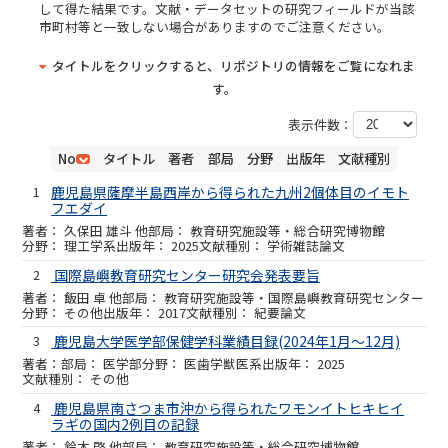
して得た結果です。文献・データセットの研究フィールドが当該
市町村等と一致しない場合がありますのでご注意ください。
タイトルをクリックすると、リポジトリの情報をご覧になれま
す。
表示件数：
No
タイトル
著者
部局
分野
出版年
文献種別
1
鹿児島県薩摩半島西岸から得られた九州2個体目のイモト
フエダイ
久保田 雄斗 他
教育研究施設等・総合研究博物館
理工学系
2025
学術雑誌論文
2
国際島嶼教育研究センター研究会発表要旨
飯田 卓 他
教育研究施設等・国際島嶼教育研究センター
その他
2017
紀要論文
3
鹿児島大学医学部保健学科業績目録(2024年1月～12月)
医学部
医歯学獣医系
2025
その他
4
鹿児島県南さつま市沖から得られたワモンイトヒキヒイ
ラギの国内2例目の記録
鈴木 啓 他
教育研究施設等・総合研究博物館