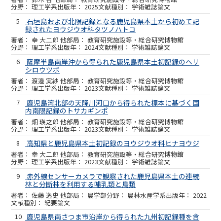
理工学系
2025
学術雑誌論文
5
石垣島および北限記録となる鹿児島県本土から初めて記
録されたヨウジウオ科タツノハトコ
幸 大二郎 他
教育研究施設等・総合研究博物館
理工学系
2024
学術雑誌論文
6
薩摩半島南岸沖から得られた鹿児島県本土初記録のヘリ
シロウツボ
渡邉 実紗 他
教育研究施設等・総合研究博物館
理工学系
2023
学術雑誌論文
7
鹿児島湾北部の天降川河口から得られた標本に基づく国
内南限記録のトサカギンポ
畑 瑛之郎 他
教育研究施設等・総合研究博物館
理工学系
2023
学術雑誌論文
8
高知県と鹿児島県本土初記録のヨウジウオ科ヒナヨウジ
幸 大二郎 他
教育研究施設等・総合研究博物館
理工学系
2023
学術雑誌論文
9
赤外線センサーカメラで観察された鹿児島県本土の連続
林と分断林を利用する哺乳類と鳥類
佐藤 逸史 他
農学部
農林水産学系
2022
紀要論文
10
鹿児島県南さつま市沿岸から得られた九州初記録種を含