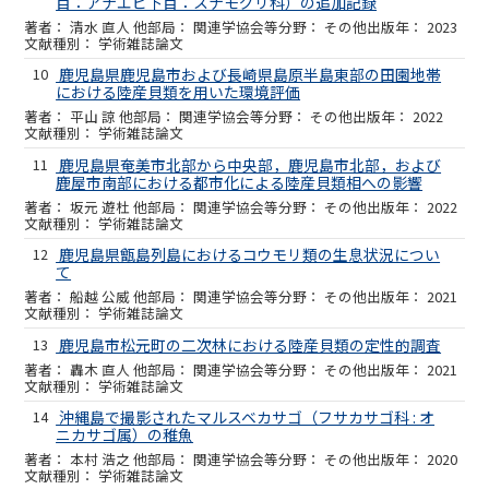
目：アナエビ下目：スナモグリ科）の追加記録
清水 直人 他
関連学協会等
その他
2023
学術雑誌論文
10
鹿児島県鹿児島市および長崎県島原半島東部の田園地帯
における陸産貝類を用いた環境評価
平山 諒 他
関連学協会等
その他
2022
学術雑誌論文
11
鹿児島県奄美市北部から中央部，鹿児島市北部，および
鹿屋市南部における都市化による陸産貝類相への影響
坂元 遊杜 他
関連学協会等
その他
2022
学術雑誌論文
12
鹿児島県甑島列島におけるコウモリ類の生息状況につい
て
船越 公威 他
関連学協会等
その他
2021
学術雑誌論文
13
鹿児島市松元町の二次林における陸産貝類の定性的調査
轟木 直人 他
関連学協会等
その他
2021
学術雑誌論文
14
沖縄島で撮影されたマルスベカサゴ（フサカサゴ科 : オ
ニカサゴ属）の稚魚
本村 浩之 他
関連学協会等
その他
2020
学術雑誌論文