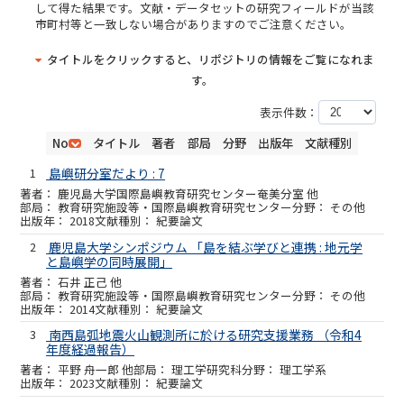
して得た結果です。文献・データセットの研究フィールドが当該
市町村等と一致しない場合がありますのでご注意ください。
タイトルをクリックすると、リポジトリの情報をご覧になれま
す。
表示件数：
No
タイトル
著者
部局
分野
出版年
文献種別
1
島嶼研分室だより : 7
鹿児島大学国際島嶼教育研究センター奄美分室 他
教育研究施設等・国際島嶼教育研究センター
その他
2018
紀要論文
2
鹿児島大学シンポジウム 「島を結ぶ学びと連携 : 地元学
と島嶼学の同時展開」
石井 正己 他
教育研究施設等・国際島嶼教育研究センター
その他
2014
紀要論文
3
南西島弧地震火山観測所に於ける研究支援業務 （令和4
年度経過報告）
平野 舟一郎 他
理工学研究科
理工学系
2023
紀要論文