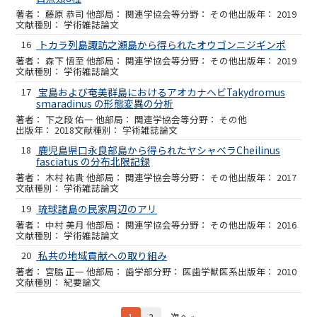
藤原 恭司 他
関連学協会等
その他
2019
学術雑誌論文
16
トカラ列島諏訪之瀬島から得られたオウゴンニジギンポ
森下 悟至 他
関連学協会等
その他
2019
学術雑誌論文
17
宝島および奄美群島におけるアオカナヘビTakydromus
smaradinus の形態変異の分析
下之段 佑一 他
関連学協会等
その他
2018
学術雑誌論文
18
鹿児島県口永良部島から得られたヤシャベラCheilinus
fasciatus の分布北限記録
木村 祐貴 他
関連学協会等
その他
2017
学術雑誌論文
19
琉球諸島の民家周辺のアリ
中村 美月 他
関連学協会等
その他
2016
学術雑誌論文
20
私共の地域貢献への取り組み
宮脇 正一 他
歯学部
医歯学獣医系
2010
紀要論文
1
2
次へ »