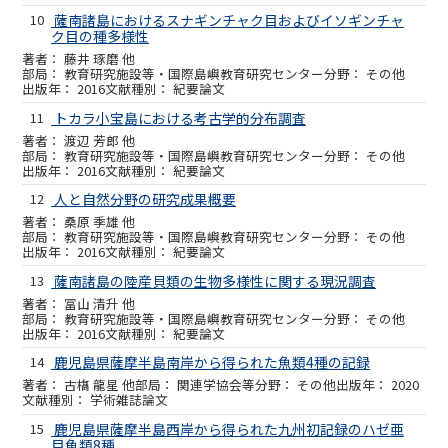
10
薩南諸島におけるスナギンチャク目およびイソギンチャ
ク目の種多様性
藤井 琢磨 他
教育研究施設等・国際島嶼教育研究センター
その他
2016
紀要論文
11
トカラ小宝島における考古学的分布調査
渡辺 芳郎 他
教育研究施設等・国際島嶼教育研究センター
その他
2016
紀要論文
12
人と自然分野の研究成果概要
桑原 季雄 他
教育研究施設等・国際島嶼教育研究センター
その他
2016
紀要論文
13
薩南諸島の陸産貝類の生物多様性に関する現況調査
冨山 清升 他
教育研究施設等・国際島嶼教育研究センター
その他
2016
紀要論文
14
鹿児島県薩摩半島南岸から得られた魚類4種の記録
古𣘺 龍星 他
関連学協会等
その他
2020
学術雑誌論文
15
鹿児島県薩摩半島西岸から得られた九州初記録のハゼ亜
目魚類8種