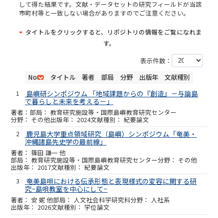
して得た結果です。文献・データセットの研究フィールドが当該
市町村等と一致しない場合がありますのでご注意ください。
タイトルをクリックすると、リポジトリの情報をご覧になれま
す。
表示件数：
No
タイトル
著者
部局
分野
出版年
文献種別
1
島嶼研シンポジウム 「地域課題からの『創造』－与論島
で暮らしと未来を考える－」
教育研究施設等・国際島嶼教育研究センター
その他
2024
紀要論文
2
鹿児島大学重点領域研究（島嶼）シンポジウム「奄美・
沖縄諸島先史学の最前線」
篠田 謙一 他
教育研究施設等・国際島嶼教育研究センター
その他
2017
紀要論文
3
奄美島唄における伝承形態と表現様式の変容に関する研
究−島唄教室を中心にして−
安 妮 他
人文社会科学研究科
人社系
2026
学位論文