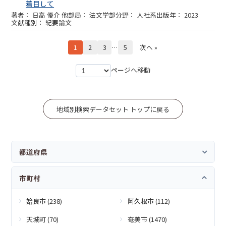
着目して
日高 優介 他
法文学部
人社系
2023
紀要論文
1
2
3
…
5
次へ »
ページへ移動
地域別検索データセット トップに戻る
都道府県
市町村
姶良市 (238)
阿久根市 (112)
天城町 (70)
奄美市 (1470)