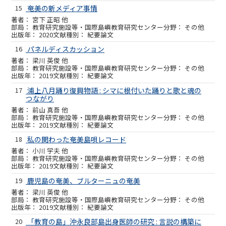
15
奄美の新メディア事情
宮下 正昭 他
教育研究施設等・国際島嶼教育研究センター
その他
2020
紀要論文
16
パネルディスカッション
梁川 英俊 他
教育研究施設等・国際島嶼教育研究センター
その他
2019
紀要論文
17
浦上八月踊り復興物語 : シマに根付いた踊りと歌と魂の
つながり
前山 真吾 他
教育研究施設等・国際島嶼教育研究センター
その他
2019
紀要論文
18
私の関わった奄美島唄レコード
小川 学夫 他
教育研究施設等・国際島嶼教育研究センター
その他
2019
紀要論文
19
鹿児島の奄美、ブルターニュの奄美
梁川 英俊 他
教育研究施設等・国際島嶼教育研究センター
その他
2019
紀要論文
20
「教育の島」沖永良部島出身医師の研究 : 言説の構築に