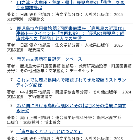
4
口之津・大牟田・荒尾・盤山 : 鹿児島県の「移住」をめ
ぐる問題提起
日髙 優介 他
法文学部
人社系
2025
紀要論文
5
鹿児島市立図書館 第2回図書館講座 「鹿児島の近現代」
連続トークイベント「＃昭和99」 : 「昭和の鹿児島：経
済成長への『開発』と人々の生活」
日髙 優介 他
法文学部
人社系
2025
紀要論文
6
奄美古文書所在目録データベース
鹿児島大学附属図書館 他
教育研究施設等・附属図書館
その他
データセット
7
これまでに鹿児島県内で確認されてきた鯨類のストラン
ディング記録
中村 潤平 他
関連学協会等
その他
2024
学術雑誌論文
8
わが国における鳥獣保護区とその指定区分の進展に関す
る研究
奥山 正樹 他
連合農学研究科
農林水産学系
博士論文
9
「声を聴くということについて」
日髙 優介 他
法文学部
人社系
2023