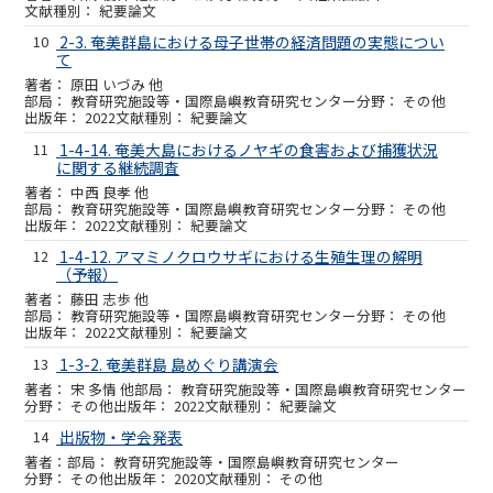
紀要論文
10
2-3. 奄美群島における母子世帯の経済問題の実態につい
て
原田 いづみ 他
教育研究施設等・国際島嶼教育研究センター
その他
2022
紀要論文
11
1-4-14. 奄美大島におけるノヤギの食害および捕獲状況
に関する継続調査
中西 良孝 他
教育研究施設等・国際島嶼教育研究センター
その他
2022
紀要論文
12
1-4-12. アマミノクロウサギにおける生殖生理の解明
（予報）
藤田 志歩 他
教育研究施設等・国際島嶼教育研究センター
その他
2022
紀要論文
13
1-3-2. 奄美群島 島めぐり講演会
宋 多情 他
教育研究施設等・国際島嶼教育研究センター
その他
2022
紀要論文
14
出版物・学会発表
教育研究施設等・国際島嶼教育研究センター
その他
2020
その他