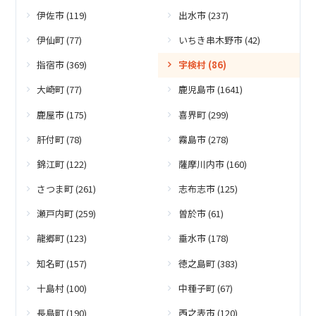
伊佐市 (119)
出水市 (237)
伊仙町 (77)
いちき串木野市 (42)
指宿市 (369)
宇検村 (86)
大崎町 (77)
鹿児島市 (1641)
鹿屋市 (175)
喜界町 (299)
肝付町 (78)
霧島市 (278)
錦江町 (122)
薩摩川内市 (160)
さつま町 (261)
志布志市 (125)
瀬戸内町 (259)
曽於市 (61)
龍郷町 (123)
垂水市 (178)
知名町 (157)
徳之島町 (383)
十島村 (100)
中種子町 (67)
長島町 (190)
西之表市 (120)