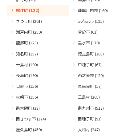
錦江町 (122)
薩摩川内市 (160)
さつま町 (261)
志布志市 (125)
瀬戸内町 (259)
曽於市 (61)
龍郷町 (123)
垂水市 (178)
知名町 (157)
徳之島町 (383)
十島村 (100)
中種子町 (67)
長島町 (190)
西之表市 (120)
日置市 (156)
東串良町 (17)
枕崎市 (156)
三島村 (205)
南大隅町 (33)
南九州市 (513)
南さつま市 (174)
南種子町 (51)
屋久島町 (459)
大和村 (247)