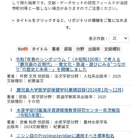
して得た結果です。文献・データセットの研究フィールドが当該
市町村等と一致しない場合がありますのでご注意ください。
タイトルをクリックすると、リポジトリの情報をご覧になれま
す。
表示件数：
No
タイトル
著者
部局
分野
出版年
文献種別
1
令和7年春のシンポジウム「〈＃昭和100年〉で考える
「鹿児島の近現代」―食文化・鉄道・遊びにみる“つなが
り”の歴史と未来―」を開催しました
伴野 文亮 他
法文学部
人社系
2025
紀要論文
2
鹿児島大学医学部保健学科業績目録(2024年1月～12月)
医学部
医歯学獣医系
2025
その他
3
水産学部付属海洋資源環境教育研究センター年次報告
（令和5年度）
安樂 和彦 他
水産学部
農林水産学系
2024
紀要論文
4
ニシン目のPristigasteridaeに適用すべき標準和名