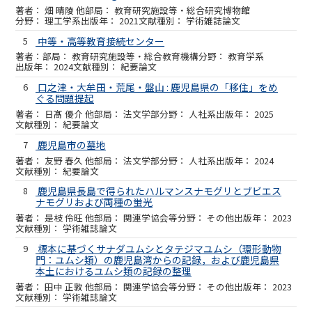
畑 晴陵 他
教育研究施設等・総合研究博物館
理工学系
2021
学術雑誌論文
5
中等・高等教育接続センター
教育研究施設等・総合教育機構
教育学系
2024
紀要論文
6
口之津・大牟田・荒尾・盤山 : 鹿児島県の「移住」をめ
ぐる問題提起
日髙 優介 他
法文学部
人社系
2025
紀要論文
7
鹿児島市の墓地
友野 春久 他
法文学部
人社系
2024
紀要論文
8
鹿児島県長島で得られたハルマンスナモグリとブビエス
ナモグリおよび両種の蛍光
是枝 伶旺 他
関連学協会等
その他
2023
学術雑誌論文
9
標本に基づくサナダユムシとタテジマユムシ（環形動物
門：ユムシ類）の鹿児島湾からの記録，および鹿児島県
本土におけるユムシ類の記録の整理
田中 正敦 他
関連学協会等
その他
2023
学術雑誌論文