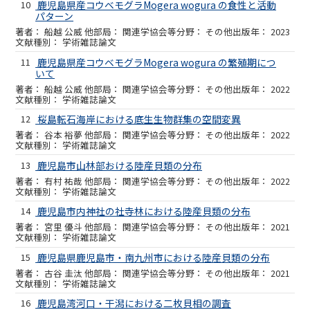
10
鹿児島県産コウベモグラMogera wogura の食性と活動
パターン
船越 公威 他
関連学協会等
その他
2023
学術雑誌論文
11
鹿児島県産コウベモグラMogera wogura の繁殖期につ
いて
船越 公威 他
関連学協会等
その他
2022
学術雑誌論文
12
桜島転石海岸における底生生物群集の空間変異
谷本 裕夢 他
関連学協会等
その他
2022
学術雑誌論文
13
鹿児島市山林部おける陸産貝類の分布
有村 祐哉 他
関連学協会等
その他
2022
学術雑誌論文
14
鹿児島市内神社の社寺林における陸産貝類の分布
宮里 優斗 他
関連学協会等
その他
2021
学術雑誌論文
15
鹿児島県鹿児島市・南九州市における陸産貝類の分布
古谷 圭汰 他
関連学協会等
その他
2021
学術雑誌論文
16
鹿児島湾河口・干潟における二枚貝相の調査