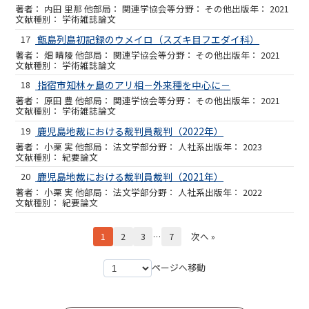
内田 里那 他
関連学協会等
その他
2021
学術雑誌論文
17
甑島列島初記録のウメイロ（スズキ目フエダイ科）
畑 晴陵 他
関連学協会等
その他
2021
学術雑誌論文
18
指宿市知林ヶ島のアリ相－外来種を中心に－
原田 豊 他
関連学協会等
その他
2021
学術雑誌論文
19
鹿児島地裁における裁判員裁判（2022年）
小栗 実 他
法文学部
人社系
2023
紀要論文
20
鹿児島地裁における裁判員裁判（2021年）
小栗 実 他
法文学部
人社系
2022
紀要論文
1
2
3
…
7
次へ »
ページへ移動