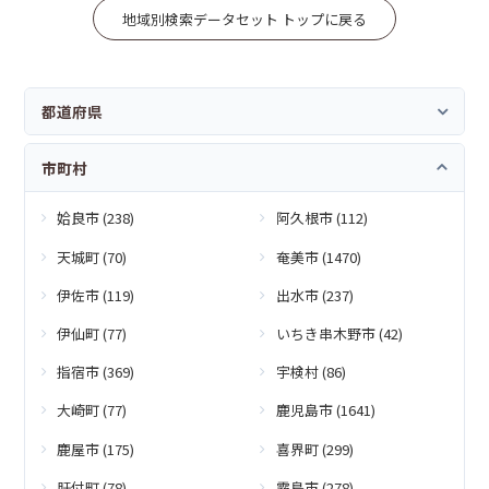
地域別検索データセット トップに戻る
都道府県
市町村
姶良市 (238)
阿久根市 (112)
天城町 (70)
奄美市 (1470)
伊佐市 (119)
出水市 (237)
伊仙町 (77)
いちき串木野市 (42)
指宿市 (369)
宇検村 (86)
大崎町 (77)
鹿児島市 (1641)
鹿屋市 (175)
喜界町 (299)
肝付町 (78)
霧島市 (278)