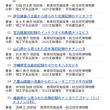
杉田 将太郎 他
教育研究施設等・総合研究博物館
理工学系
2025
学術雑誌論文
10
伊豆諸島八丈島から得られた北限記録のナミダフグ
佐々木 麻衣 他
教育研究施設等・総合研究博物館
理工学系
2025
学術雑誌論文
11
宮古諸島初記録のイットウダイ科魚類ホソエビス
本田 康介 他
教育研究施設等・総合研究博物館
理工学系
2025
学術雑誌論文
12
山口県から得られた日本海初記録のキテンハタ
荻本 啓介 他
教育研究施設等・総合研究博物館
理工学系
2025
学術雑誌論文
13
沖縄県宮古島初記録のホウセキハタモドキ
鵜川 貴也 他
教育研究施設等・総合研究博物館
理工学系
2025
学術雑誌論文
14
八重山諸島小浜島からのニューギニアウナギの記録
仲宗根 和哉 他
教育研究施設等・総合研究博物館
理工学系
2024
学術雑誌論文
15
福島県から得られた北限記録のナンヨウアゴナシ（ツバ
メコノシロ科）
浜橋 丈 他
教育研究施設等・総合研究博物館