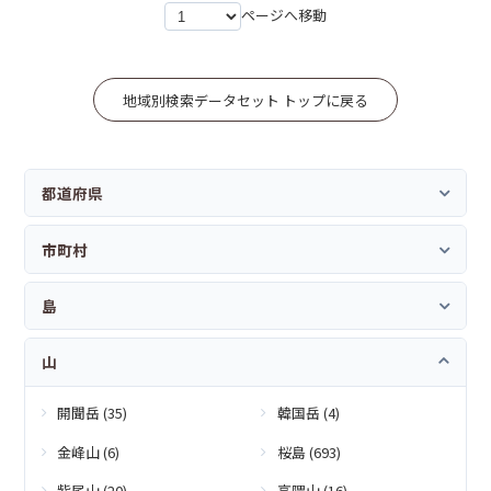
ページへ移動
地域別検索データセット トップに戻る
都道府県
市町村
島
山
開聞岳 (35)
韓国岳 (4)
金峰山 (6)
桜島 (693)
紫尾山 (20)
高隈山 (16)