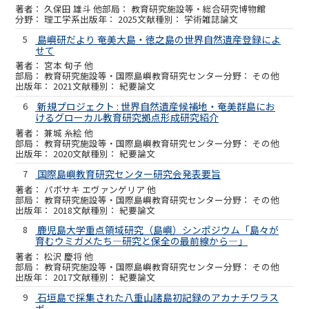
久保田 雄斗 他
教育研究施設等・総合研究博物館
理工学系
2025
学術雑誌論文
5
島嶼研だより 奄美大島・徳之島の世界自然遺産登録によ
せて
宮本 旬子 他
教育研究施設等・国際島嶼教育研究センター
その他
2021
紀要論文
6
新規プロジェクト : 世界自然遺産候補地・奄美群島にお
けるグローカル教育研究拠点形成研究紹介
兼城 糸絵 他
教育研究施設等・国際島嶼教育研究センター
その他
2020
紀要論文
7
国際島嶼教育研究センター研究会発表要旨
パボサキ エヴァンゲリア 他
教育研究施設等・国際島嶼教育研究センター
その他
2018
紀要論文
8
鹿児島大学重点領域研究（島嶼）シンポジウム「島々が
育むウミガメたち―研究と保全の最前線から―」
松沢 慶将 他
教育研究施設等・国際島嶼教育研究センター
その他
2017
紀要論文
9
石垣島で採集された八重山諸島初記録のアカナチワラス
ボ