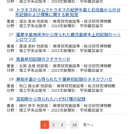
理工学系
2024
学術雑誌論文
16
トラギス科ホムラトラギスの紀伊半島と石垣島からの分
布記録および標徴に関する新知見
深谷 真央 他
教育研究施設等・総合研究博物館
理工学系
2024
学術雑誌論文
17
薩摩半島南岸沖から得られた鹿児島県本土初記録のヘリ
シロウツボ
渡邉 実紗 他
教育研究施設等・総合研究博物館
理工学系
2023
学術雑誌論文
18
徳島県初記録のクチサケハゼ
北尾 圭梧 他
教育研究施設等・総合研究博物館
理工学系
2023
学術雑誌論文
19
房総半島から得られた千葉県初記録のタネカワハゼ
牧口 周太郎 他
教育研究施設等・総合研究博物館
理工学系
2023
学術雑誌論文
20
高知県から得られたハゼ科7種の記録
岡村 恭平 他
教育研究施設等・総合研究博物館
理工学系
2023
学術雑誌論文
1
2
3
…
10
次へ »