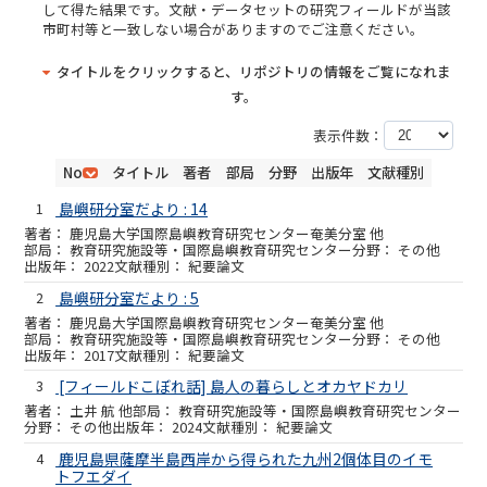
して得た結果です。文献・データセットの研究フィールドが当該
市町村等と一致しない場合がありますのでご注意ください。
タイトルをクリックすると、リポジトリの情報をご覧になれま
す。
表示件数：
No
タイトル
著者
部局
分野
出版年
文献種別
1
島嶼研分室だより : 14
鹿児島大学国際島嶼教育研究センター奄美分室 他
教育研究施設等・国際島嶼教育研究センター
その他
2022
紀要論文
2
島嶼研分室だより : 5
鹿児島大学国際島嶼教育研究センター奄美分室 他
教育研究施設等・国際島嶼教育研究センター
その他
2017
紀要論文
3
[フィールドこぼれ話] 島人の暮らしとオカヤドカリ
土井 航 他
教育研究施設等・国際島嶼教育研究センター
その他
2024
紀要論文
4
鹿児島県薩摩半島西岸から得られた九州2個体目のイモ
トフエダイ