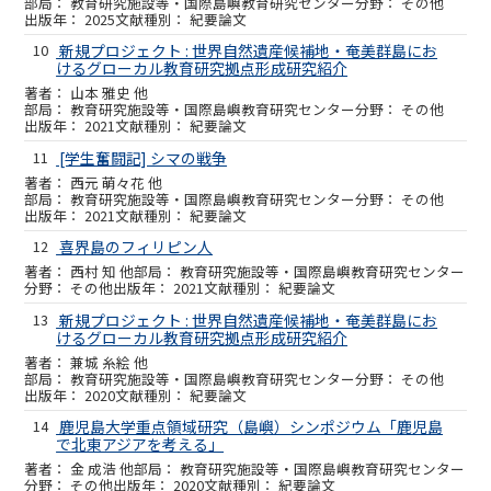
教育研究施設等・国際島嶼教育研究センター
その他
2025
紀要論文
10
新規プロジェクト : 世界自然遺産候補地・奄美群島にお
けるグローカル教育研究拠点形成研究紹介
山本 雅史 他
教育研究施設等・国際島嶼教育研究センター
その他
2021
紀要論文
11
[学生奮闘記] シマの戦争
西元 萌々花 他
教育研究施設等・国際島嶼教育研究センター
その他
2021
紀要論文
12
喜界島のフィリピン人
西村 知 他
教育研究施設等・国際島嶼教育研究センター
その他
2021
紀要論文
13
新規プロジェクト : 世界自然遺産候補地・奄美群島にお
けるグローカル教育研究拠点形成研究紹介
兼城 糸絵 他
教育研究施設等・国際島嶼教育研究センター
その他
2020
紀要論文
14
鹿児島大学重点領域研究（島嶼）シンポジウム「鹿児島
で北東アジアを考える」
金 成浩 他
教育研究施設等・国際島嶼教育研究センター
その他
2020
紀要論文