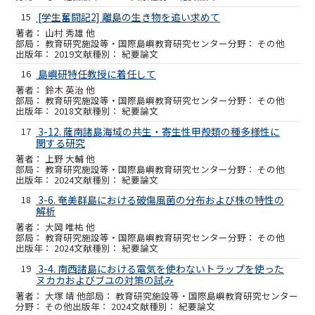
15
[学生奮闘記2] 離島の生き物を追い求めて
山村 秀雄 他
教育研究施設等・国際島嶼教育研究センター
その他
2019
紀要論文
16
島嶼研特任教授に着任して
鈴木 英治 他
教育研究施設等・国際島嶼教育研究センター
その他
2018
紀要論文
17
3-12. 薩南諸島海域の共生・寄生性甲殻類の種多様性に
関する研究
上野 大輔 他
教育研究施設等・国際島嶼教育研究センター
その他
2024
紀要論文
18
3-6. 奄美群島における破傷風菌の分布および株の特性の
解析
大岡 唯祐 他
教育研究施設等・国際島嶼教育研究センター
その他
2024
紀要論文
19
3-4. 南西諸島における電気を使わないトラップを使った
ヌカカおよびブユの対策の試み
大塚 靖 他
教育研究施設等・国際島嶼教育研究センター
その他
2024
紀要論文