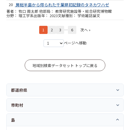
20
房総半島から得られた千葉県初記録のタネカワハゼ
牧口 周太郎 他
教育研究施設等・総合研究博物館
理工学系
2023
学術雑誌論文
1
2
3
…
6
次へ »
ページへ移動
地域別検索データセット トップに戻る
都道府県
市町村
島