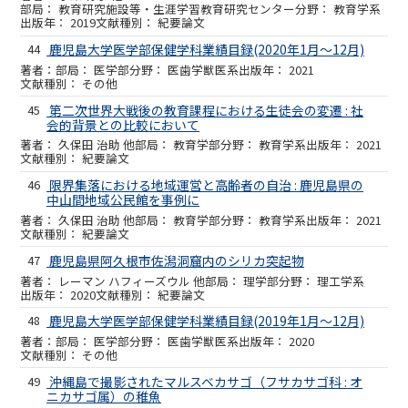
教育研究施設等・生涯学習教育研究センター
教育学系
2019
紀要論文
44
鹿児島大学医学部保健学科業績目録(2020年1月～12月)
医学部
医歯学獣医系
2021
その他
45
第二次世界大戦後の教育課程における生徒会の変遷 : 社
会的背景との比較において
久保田 治助 他
教育学部
教育学系
2021
紀要論文
46
限界集落における地域運営と高齢者の自治 : 鹿児島県の
中山間地域公民館を事例に
久保田 治助 他
教育学部
教育学系
2021
紀要論文
47
鹿児島県阿久根市佐潟洞窟内のシリカ突起物
レーマン ハフィーズウル 他
理学部
理工学系
2020
紀要論文
48
鹿児島大学医学部保健学科業績目録(2019年1月～12月)
医学部
医歯学獣医系
2020
その他
49
沖縄島で撮影されたマルスベカサゴ（フサカサゴ科 : オ
ニカサゴ属）の稚魚