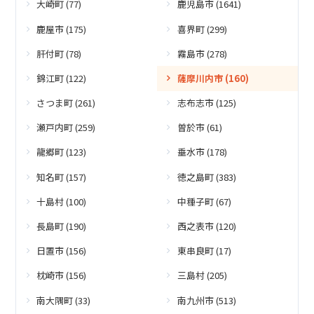
大崎町 (77)
鹿児島市 (1641)
鹿屋市 (175)
喜界町 (299)
肝付町 (78)
霧島市 (278)
錦江町 (122)
薩摩川内市 (160)
さつま町 (261)
志布志市 (125)
瀬戸内町 (259)
曽於市 (61)
龍郷町 (123)
垂水市 (178)
知名町 (157)
徳之島町 (383)
十島村 (100)
中種子町 (67)
長島町 (190)
西之表市 (120)
日置市 (156)
東串良町 (17)
枕崎市 (156)
三島村 (205)
南大隅町 (33)
南九州市 (513)