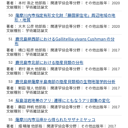
本村 浩之 他
関連学協会等
その他
2020
学術雑誌論文
50
薩摩川内市指定有形文化財「藤田家住宅」周辺地域の地
形・地質
大木 公彦 他
関連学協会等
その他
2020
学術雑誌論文
51
鹿児島県西部におけるGallitellia vivans Cushman の分
布
橋口 昭彦 他
関連学協会等
その他
2017
学術雑誌論文
52
鹿児島市北部における陸産貝類の分布
君付 雄大 他
関連学協会等
その他
2017
学術雑誌論文
53
鹿児島県薩摩半島南部の陸産貝類相の生物地理学的分析
鮒田 理人 他
関連学協会等
その他
2017
学術雑誌論文
54
桜島溶岩地帯のアリ : 遷移にともなうアリ群集の変化
藤田 祥帆 他
関連学協会等
その他
2017
学術雑誌論文
55
薩摩川内市沿岸から得られたサザナミヤッコ
畑 晴陵 他
関連学協会等
その他
2017