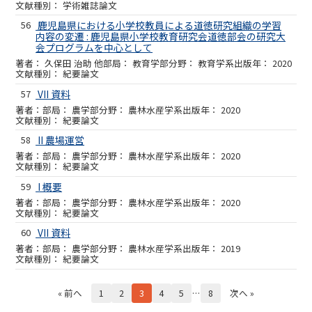
学術雑誌論文
56
鹿児島県における小学校教員による道徳研究組織の学習
内容の変遷 : 鹿児島県小学校教育研究会道徳部会の研究大
会プログラムを中心として
久保田 治助 他
教育学部
教育学系
2020
紀要論文
57
VII 資料
農学部
農林水産学系
2020
紀要論文
58
II 農場運営
農学部
農林水産学系
2020
紀要論文
59
I 概要
農学部
農林水産学系
2020
紀要論文
60
VII 資料
農学部
農林水産学系
2019
紀要論文
« 前へ
1
2
3
4
5
…
8
次へ »