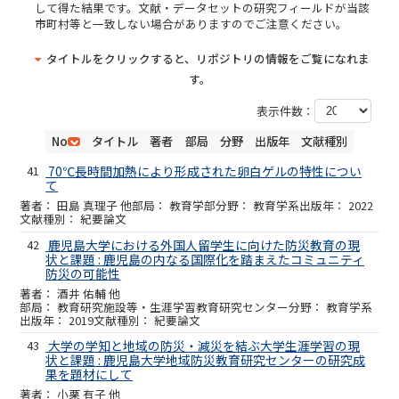
して得た結果です。文献・データセットの研究フィールドが当該
市町村等と一致しない場合がありますのでご注意ください。
タイトルをクリックすると、リポジトリの情報をご覧になれま
す。
表示件数：
No
タイトル
著者
部局
分野
出版年
文献種別
41
70℃長時間加熱により形成された卵白ゲルの特性につい
て
田島 真理子 他
教育学部
教育学系
2022
紀要論文
42
鹿児島大学における外国人留学生に向けた防災教育の現
状と課題 : 鹿児島の内なる国際化を踏まえたコミュニティ
防災の可能性
酒井 佑輔 他
教育研究施設等・生涯学習教育研究センター
教育学系
2019
紀要論文
43
大学の学知と地域の防災・減災を結ぶ大学生涯学習の現
状と課題 : 鹿児島大学地域防災教育研究センターの研究成
果を題材にして
小栗 有子 他